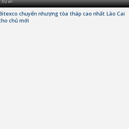
Dự án
Bitexco chuyển nhượng tòa tháp cao nhất Lào Cai
cho chủ mới