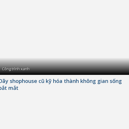
Công trình xanh
Dãy shophouse cũ kỹ hóa thành không gian sống
bắt mắt