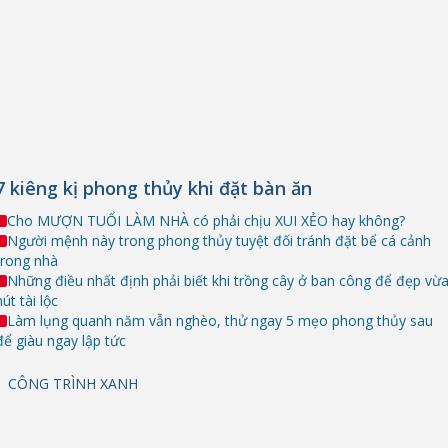
7 kiêng kị phong thủy khi đặt bàn ăn
Cho MƯỢN TUỔI LÀM NHÀ có phải chịu XUI XẺO hay không?
Người mệnh này trong phong thủy tuyệt đối tránh đặt bể cá cảnh
trong nhà
Những điều nhất định phải biết khi trồng cây ở ban công để đẹp vừ
hút tài lộc
Làm lụng quanh năm vẫn nghèo, thử ngay 5 mẹo phong thủy sau
để giàu ngay lập tức
CÔNG TRÌNH XANH