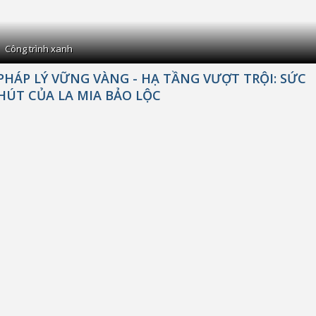
Công trình xanh
PHÁP LÝ VỮNG VÀNG - HẠ TẦNG VƯỢT TRỘI: SỨC
HÚT CỦA LA MIA BẢO LỘC