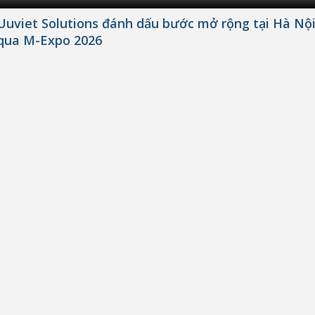
Uuviet Solutions đánh dấu bước mở rộng tại Hà Nộ
qua M-Expo 2026