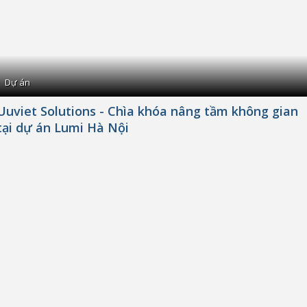
Dự án
Uuviet Solutions - Chìa khóa nâng tầm không gian
tại dự án Lumi Hà Nội