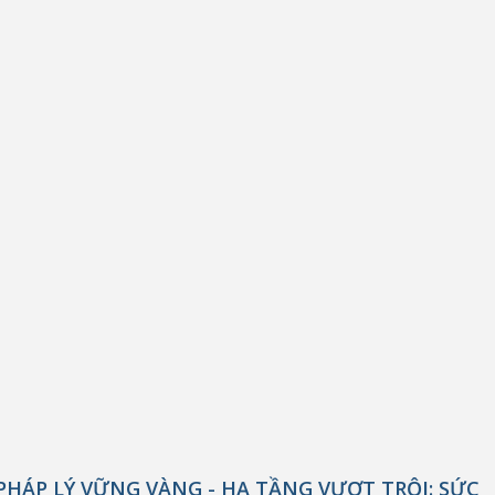
PHÁP LÝ VỮNG VÀNG - HẠ TẦNG VƯỢT TRỘI: SỨC