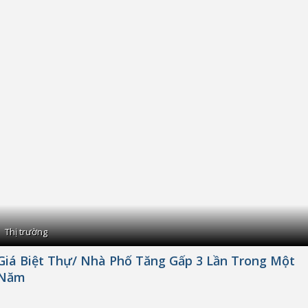
Thị trường
Giá Biệt Thự/ Nhà Phố Tăng Gấp 3 Lần Trong Một
Năm