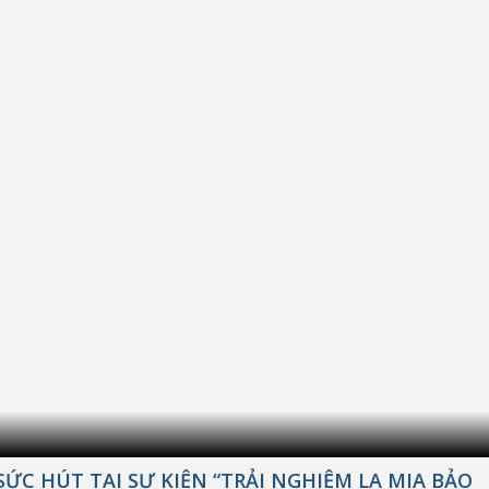
SỨC HÚT TẠI SỰ KIỆN “TRẢI NGHIỆM LA MIA BẢO