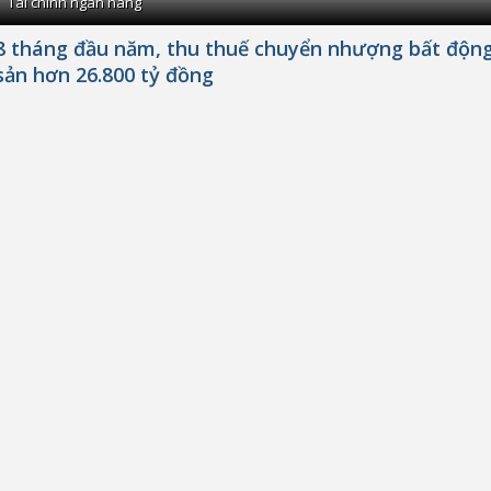
Tài chính ngân hàng
8 tháng đầu năm, thu thuế chuyển nhượng bất độn
sản hơn 26.800 tỷ đồng