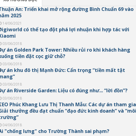
Thuận An: Triển khai mở rộng đường Bình Chuẩn 69 vào
1
năm 2025
14/06/2021
Digiworld có thể tạo đột phá lợi nhuận khi hợp tác với
2
Xiaomi
03/06/2018
Dự án Golden Park Tower: Nhiều rủi ro khi khách hàng
3
xuống tiền đặt cọc giữ chỗ?
03/06/2018
Dự án khu đô thị Mạnh Đức: Cẩn trọng “tiền mất tật
4
mang”
03/06/2018
Dự án Riverside Garden: Liệu có đúng như... “lời đồn”?
5
03/06/2018
CEO Phúc Khang Lưu Thị Thanh Mẫu: Các dự án tham gia
6
Giải thưởng đều đạt chuẩn “đạo đức kinh doanh” và “mô
trường”
04/06/2018
Ai "chống lưng" cho Trường Thành sai phạm?
7