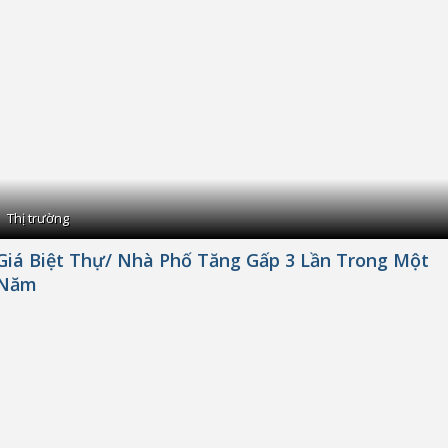
Thị trường
Giá Biệt Thự/ Nhà Phố Tăng Gấp 3 Lần Trong Một
Năm