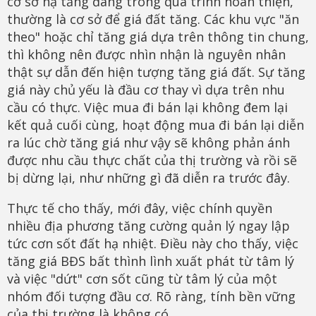
cơ sở hạ tầng đang trong quá trình hoàn thiện,
thường là cơ sở để giá đất tăng. Các khu vực "ăn
theo" hoặc chỉ tăng giá dựa trên thông tin chung,
thì không nên được nhìn nhận là nguyên nhân
thật sự dẫn đến hiện tượng tăng giá đất. Sự tăng
giá này chủ yếu là đầu cơ thay vì dựa trên nhu
cầu có thực. Việc mua đi bán lại không đem lại
kết quả cuối cùng, hoạt động mua đi bán lại diễn
ra lúc chờ tăng giá như vậy sẽ không phản ánh
được nhu cầu thực chất của thị trường và rồi sẽ
bị dừng lại, như những gì đã diễn ra trước đây.
Thực tế cho thấy, mới đây, việc chính quyền
nhiều địa phương tăng cường quản lý ngay lập
tức cơn sốt đất hạ nhiệt. Điều này cho thấy, việc
tăng giá BĐS bất thình lình xuất phát từ tâm lý
và việc "dứt" cơn sốt cũng từ tâm lý của một
nhóm đối tượng đầu cơ. Rõ ràng, tính bền vững
của thị trường là không có.