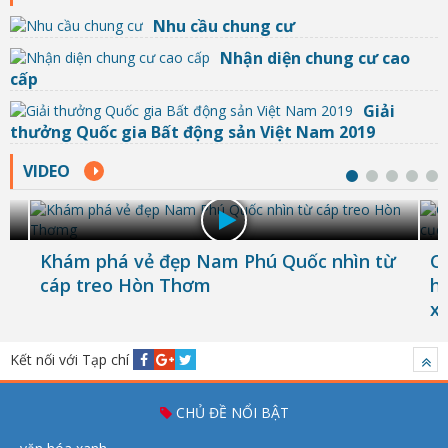
Nhu cầu chung cư
Nhận diện chung cư cao
cấp
Giải
thưởng Quốc gia Bất động sản Việt Nam 2019
VIDEO
ơ
Khám phá vẻ đẹp Nam Phú Quốc nhìn từ
C
cáp treo Hòn Thơm
h
x
Kết nối với Tạp chí
CHỦ ĐỀ NỔI BẬT